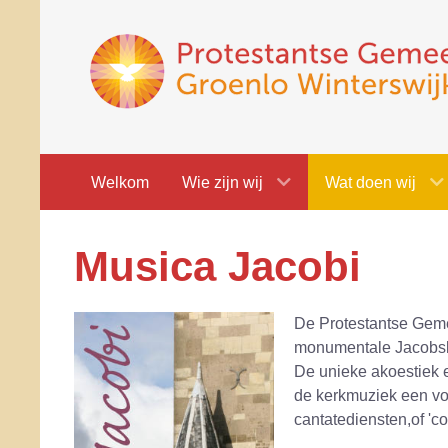
Welkom
Wie zijn wij
Wat doen wij
Musica Jacobi
De Protestantse Gemee
monumentale Jacobske
De unieke akoestiek e
de kerkmuziek een vol
cantatediensten,of 'co