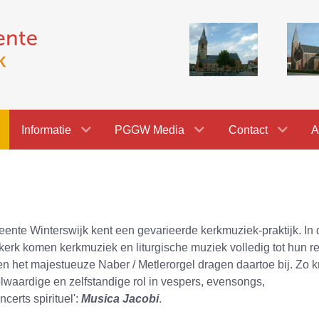
Informatie
PGGW Media
Contact
A
nte Winterswijk kent een gevarieerde kerkmuziek-praktijk. In 
rk komen kerkmuziek en liturgische muziek volledig tot hun re
n het majestueuze Naber / Metlerorgel dragen daartoe bij. Zo kr
waardige en zelfstandige rol in vespers, evensongs,
ncerts spirituel':
Musica Jacobi
.