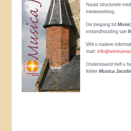
Naast structurele me
medewerking.
De toegang tot
Music
instandhouding van
M
Wilt u nadere informa
mail:
info@wimruessi
Onderstaand treft u h
folder
Musica Jacob