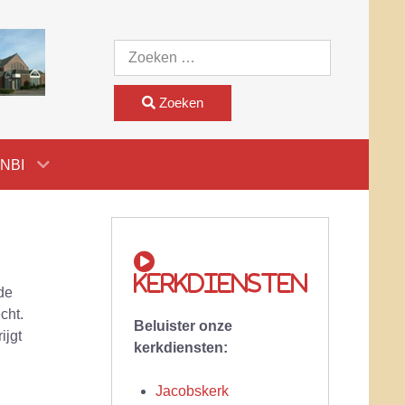
Zoeken
Zoeken
NBI
Kerkdiensten
de
cht.
Beluister onze
ijgt
kerkdiensten:
Jacobskerk